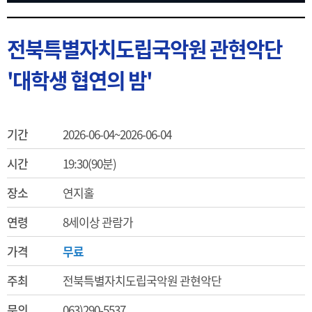
전북특별자치도립국악원 관현악단
'대학생 협연의 밤'
기간
2026-06-04~2026-06-04
시간
19:30(90분)
장소
연지홀
연령
8세이상 관람가
가격
무료
주최
전북특별자치도립국악원 관현악단
문의
063)290-5537