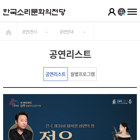
공연/전시
공연안내
공연리스트
공연리스트
월별프로그램