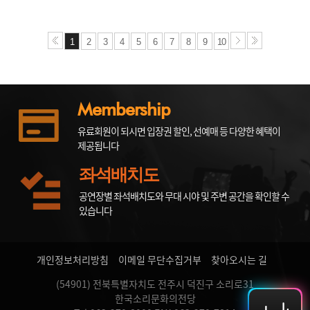
1
2
3
4
5
6
7
8
9
10
Membership
유료회원이 되시면 입장권 할인, 선예매 등 다양한 혜택이
제공됩니다
좌석배치도
공연장별 좌석배치도와 무대 시야 및 주변 공간을 확인할 수
있습니다
개인정보처리방침
이메일 무단수집거부
찾아오시는 길
(54901) 전북특별자치도 전주시 덕진구 소리로31
한국소리문화의전당