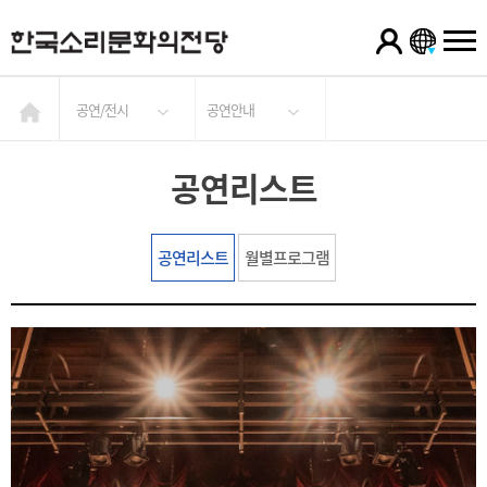
공연/전시
공연안내
공연리스트
공연리스트
월별프로그램