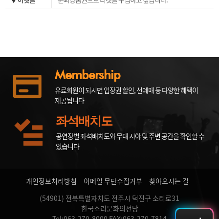
Membership
유료회원이 되시면 입장권 할인, 선예매 등 다양한 혜택이
제공됩니다
좌석배치도
공연장별 좌석배치도와 무대 시야 및 주변 공간을 확인할 수
있습니다
개인정보처리방침
이메일 무단수집거부
찾아오시는 길
(54901) 전북특별자치도 전주시 덕진구 소리로31
한국소리문화의전당
Tel:063-270-8000 FAX:063-270-7814