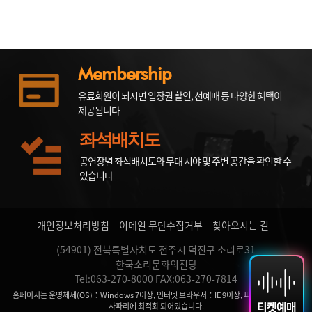
Membership
유료회원이 되시면 입장권 할인, 선예매 등 다양한 혜택이
제공됩니다
좌석배치도
공연장별 좌석배치도와 무대 시야 및 주변 공간을 확인할 수
있습니다
개인정보처리방침
이메일 무단수집거부
찾아오시는 길
(54901) 전북특별자치도 전주시 덕진구 소리로31
한국소리문화의전당
Tel:063-270-8000 FAX:063-270-7814
홈페이지는 운영체제(OS)：Windows 7이상, 인터넷 브라우저：IE 9이상, 파이어 폭스, 크롬,
티켓예매
사파리에 최적화 되어있습니다.