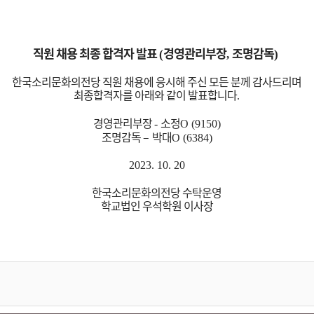
직원 채용 최종 합격자 발표
경영관리부장
조명감독
(
,
)
한국소리문화의전당 직원 채용에 응시해 주신 모든 분께 감사드리며
최종합격자를 아래와 같이 발표합니다
.
경영관리부장
소정
-
O (9150)
조명감독
–
박대
O (6384)
2023. 10. 20
한국소리문화의전당 수탁운영
학교법인 우석학원 이사장