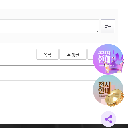
목록
▲ 윗글
▼ 아랫글