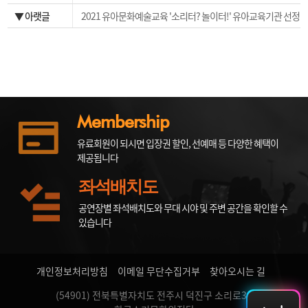
▼ 아랫글
2021 유아문화예술교육 '소리터? 놀이터!' 유아교육기관 선정
발표
Membership
유료회원이 되시면 입장권 할인, 선예매 등 다양한 혜택이
제공됩니다
좌석배치도
공연장별 좌석배치도와 무대 시야 및 주변 공간을 확인할 수
있습니다
개인정보처리방침
이메일 무단수집거부
찾아오시는 길
(54901) 전북특별자치도 전주시 덕진구 소리로31