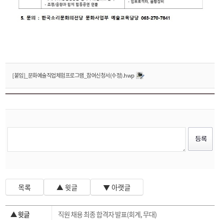
[붙임]_문화예술직업체험프로그램_참여신청서(수정).hwp
목록
▲ 윗글
▼ 아랫글
▲ 윗글
직원 채용 최종 합격자 발표(회계, 무대)