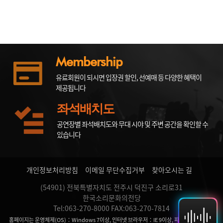
Membership
유료회원이 되시면 입장권 할인, 선예매 등 다양한 혜택이
제공됩니다
좌석배치도
공연장별 좌석배치도와 무대 시야 및 주변 공간을 확인할 수
있습니다
개인정보처리방침
이메일 무단수집거부
찾아오시는 길
(54901) 전북특별자치도 전주시 덕진구 소리로31
한국소리문화의전당
Tel:063-270-8000 FAX:063-270-7814
홈페이지는 운영체제(OS)：Windows 7이상, 인터넷 브라우저：IE 9이상, 파이어 폭스, 크롬,