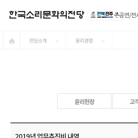
공연/전
전당소개
윤리경영
윤리헌장
고
2019년 업무추진비 내역