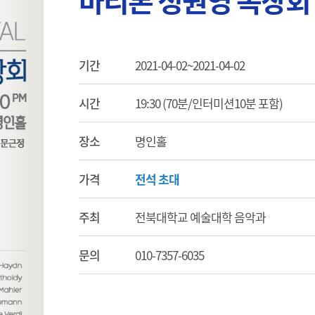
바리톤 정원영 독창회
기간
2021-04-02~2021-04-02
시간
19:30 (70분/인터미션10분 포함)
장소
명인홀
가격
전석 초대
주최
전북대학교 예술대학 음악과
문의
010-7357-6035