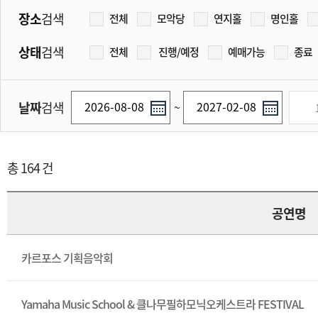
장소
검색
전체
모악당
연지홀
명인홀
상태
검색
전체
진행/예정
예매가능
종료
날짜
검색
~
총 164 건
공연명
카르포스 기획음악회
Yamaha Music School & 클나무필하모닉오케스트라 FESTIVAL