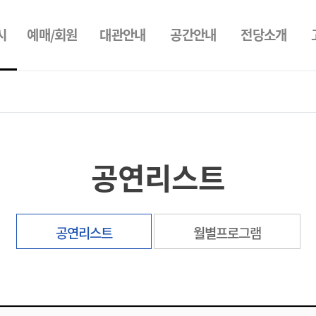
시
예매/회원
대관안내
공간안내
전당소개
공연리스트
공연리스트
월별프로그램