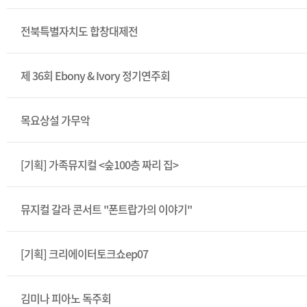
전북특별자치도 합창대제전
제 36회 Ebony & Ivory 정기연주회
목요상설 가무악
[기획] 가족뮤지컬 <숲100층 짜리 집>
뮤지컬 갈라 콘서트 "폰트랍가의 이야기"
[기획] 크리에이터토크쇼ep07
김미나 피아노 독주회