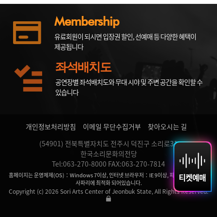
Membership
유료회원이 되시면 입장권 할인, 선예매 등 다양한 혜택이
제공됩니다
좌석배치도
공연장별 좌석배치도와 무대 시야 및 주변 공간을 확인할 수
있습니다
개인정보처리방침
이메일 무단수집거부
찾아오시는 길
(54901) 전북특별자치도 전주시 덕진구 소리로31
한국소리문화의전당
Tel:063-270-8000 FAX:063-270-7814
홈페이지는 운영체제(OS)：Windows 7이상, 인터넷 브라우저：IE 9이상, 파이어 폭스, 크롬,
티켓예매
사파리에 최적화 되어있습니다.
Copyright (c) 2026 Sori Arts Center of Jeonbuk State, All Rights Reserved.