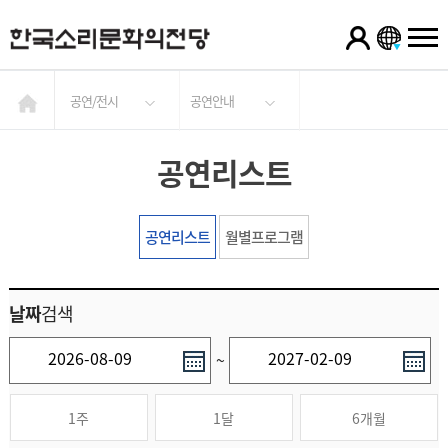
공연/전시
공연안내
공연리스트
공연리스트
월별프로그램
날짜
검색
~
1주
1달
6개월