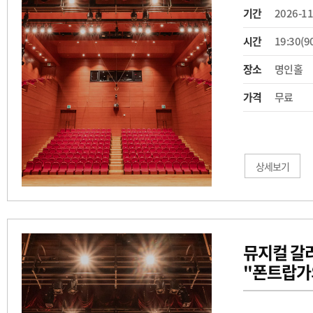
기간
2026-11
시간
19:30(9
장소
명인홀
가격
무료
상세보기
뮤지컬 갈
"폰트랍가