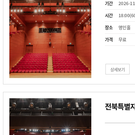
기간
2026-11
시간
18:00(6
장소
명인홀
가격
무료
상세보기
전북특별자