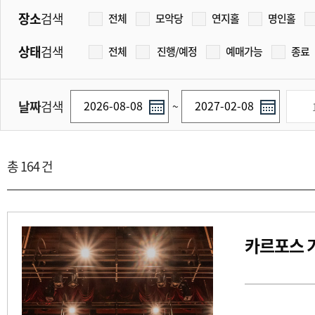
장소
검색
전체
모악당
연지홀
명인홀
상태
검색
전체
진행/예정
예매가능
종료
날짜
검색
~
총 164 건
카르포스 