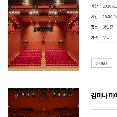
기간
2026-11
시간
15:00, 
장소
명인홀
가격
무료
상세보기
김미나 피