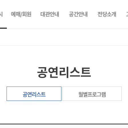
시
예매/회원
대관안내
공간안내
전당소개
공연리스트
공연리스트
월별프로그램