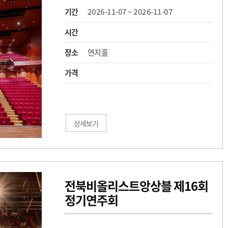
기간
2026-11-07 ~ 2026-11-07
시간
장소
연지홀
가격
상세보기
전북비올리스트앙상블 제16회
정기연주회