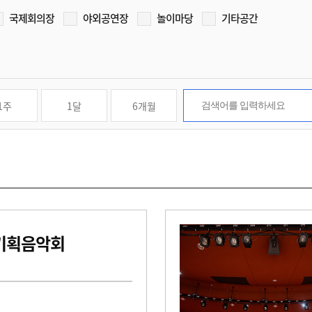
국제회의장
야외공연장
놀이마당
기타공간
1주
1달
6개월
기획음악회