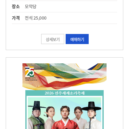
장소
모악당
가격
전석 25,000
상세보기
예매하기