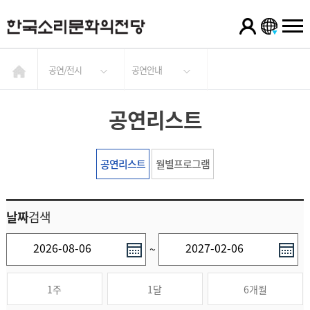
공연/전시
공연안내
공연리스트
공연리스트
월별프로그램
날짜
검색
~
1주
1달
6개월