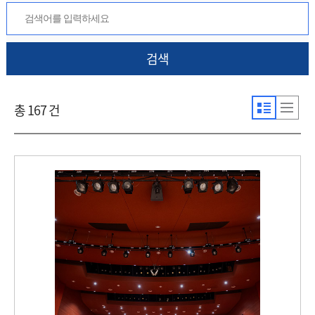
검색
총 167 건