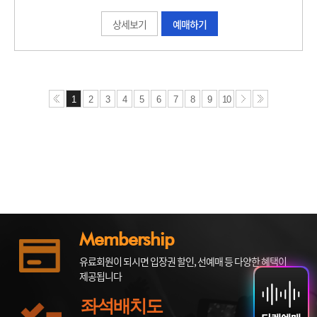
상세보기
예매하기
1
2
3
4
5
6
7
8
9
10
Membership
유료회원이 되시면 입장권 할인, 선예매 등 다양한 혜택이
제공됩니다
좌석배치도