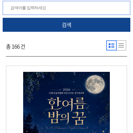
검색
총 166 건