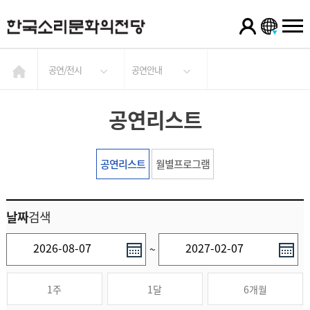
공연/전시
공연안내
공연리스트
공연리스트
월별프로그램
날짜
검색
~
1주
1달
6개월