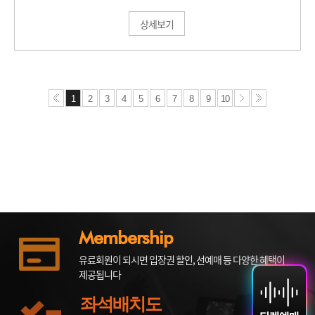
상세보기
1
2
3
4
5
6
7
8
9
10
Membership
유료회원이 되시면 입장권 할인, 선예매 등 다양한 혜택이
제공됩니다
좌석배치도