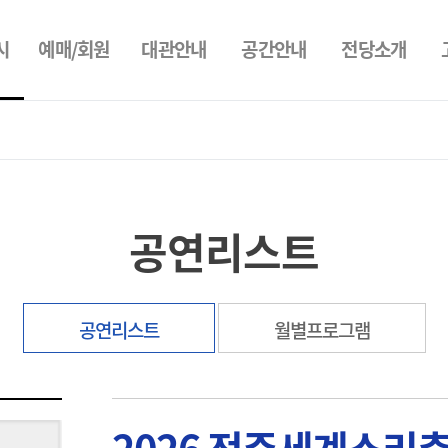
시
예매/회원
대관안내
공간안내
전당소개
공연리스트
공연리스트
월별프로그램