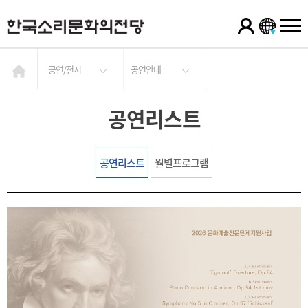
공연/전시
공연안내
공연리스트
공연리스트
월별프로그램