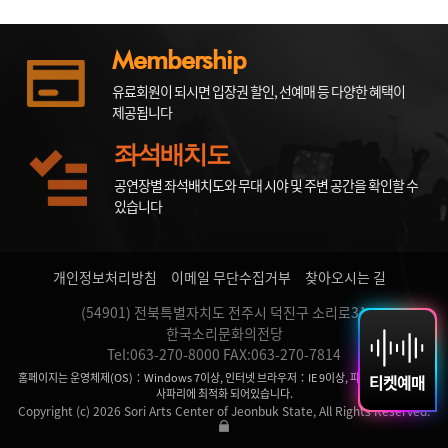
Membership
유료회원이 되시면 입장권 할인, 선예매 등 다양한 혜택이
제공됩니다
좌석배치도
공연장별 좌석배치도와 무대 시야 및 주변 공간을 확인할 수
있습니다
개인정보처리방침
이메일 무단수집거부
찾아오시는 길
(54901) 전북특별자치도 전주시 덕진구 소리로31
한국소리문화의전당
Tel:063-270-8000 FAX:063-270-7814
홈페이지는 운영체제(OS)：Windows 7이상, 인터넷 브라우저：IE 9이상, 파이어 폭스, 크롬,
티켓예매
사파리에 최적화 되어있습니다.
Copyright (c) 2026 Sori Arts Center of Jeonbuk State, All Rights Reserved.