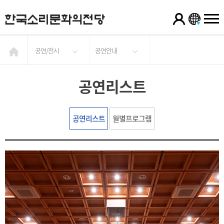
공연/전시
공연안내
공연리스트
공연리스트
월별프로그램