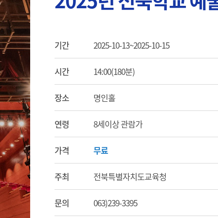
2025년 전북학교 예
기간
2025-10-13~2025-10-15
시간
14:00(180분)
장소
명인홀
연령
8세이상 관람가
가격
무료
주최
전북특별자치도교육청
문의
063)239-3395