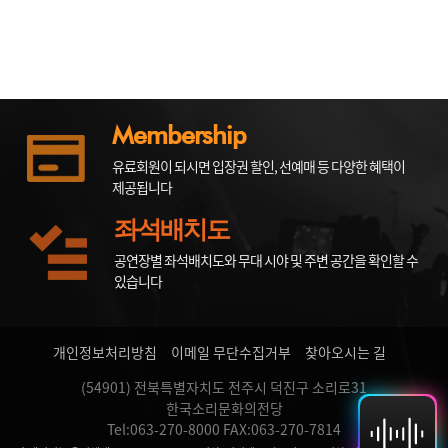
Membership
유료회원이 되시면 입장권 할인, 선예매 등 다양한 혜택이
제공됩니다
좌석배치도
공연장별 좌석배치도와 무대 시야 및 주변 공간을 확인할 수
있습니다
개인정보처리방침
이메일 무단수집거부
찾아오시는 길
(54901) 전북특별자치도 전주시 덕진구 소리로31
한국소리문화의전당
Tel:063-270-8000 FAX:063-270-7814