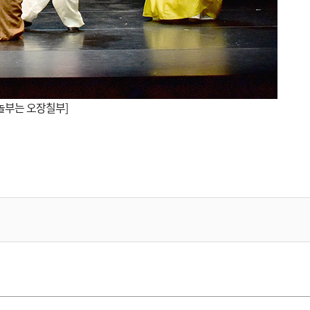
:놀부는 오장칠부]