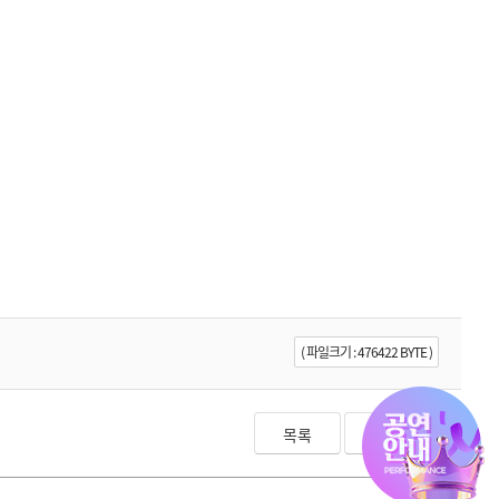
( 파일크기 : 476422 BYTE )
목록
▼아랫글