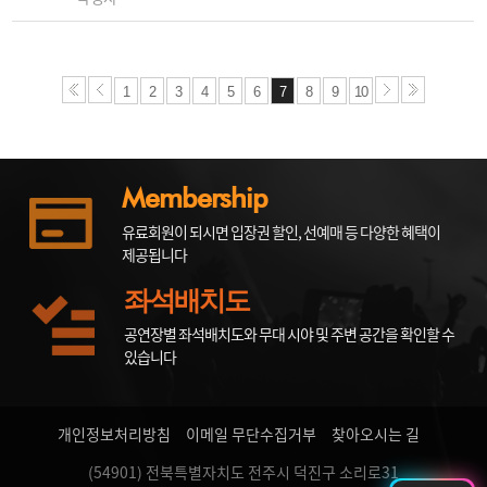
1
2
3
4
5
6
7
8
9
10
Membership
유료회원이 되시면 입장권 할인, 선예매 등 다양한 혜택이
제공됩니다
좌석배치도
공연장별 좌석배치도와 무대 시야 및 주변 공간을 확인할 수
있습니다
개인정보처리방침
이메일 무단수집거부
찾아오시는 길
(54901) 전북특별자치도 전주시 덕진구 소리로31