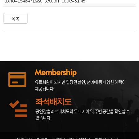
idxno=1548471&sc_section_code=S1N9
목록
Membership
유료회원이 되시면 입장권 할인, 선예매 등 다양한 혜택이
제공됩니다
좌석배치도
공연장별 좌석배치도와 무대 시야 및 주변 공간을 확인할 수
있습니다