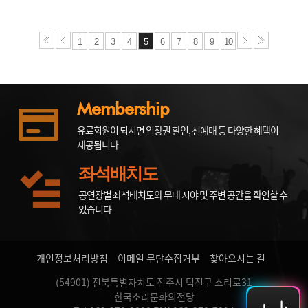
1
2
3
4
5
6
7
8
9
10
Membership
유료회원이 되시면 입장권 할인, 선예매 등 다양한 혜택이
제공됩니다
좌석배치도
공연장별 좌석배치도와 무대 시야 및 주변 공간을 확인할 수
있습니다
개인정보처리방침
이메일 무단수집거부
찾아오시는 길
(54901) 전북특별자치도 전주시 덕진구 소리로31
한국소리문화의전당