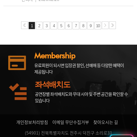
1
2
3
4
5
6
7
8
9
10
Membership
유료회원이 되시면 입장권 할인, 선예매 등 다양한 혜택이
제공됩니다
좌석배치도
공연장별 좌석배치도와 무대 시야 및 주변 공간을 확인할 수
있습니다
개인정보처리방침
이메일 무단수집거부
찾아오시는 길
(54901) 전북특별자치도 전주시 덕진구 소리로31