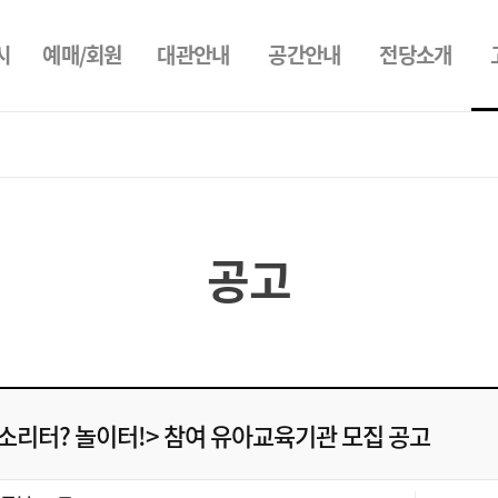
시
예매/회원
대관안내
공간안내
전당소개
공고
소리터? 놀이터!> 참여 유아교육기관 모집 공고