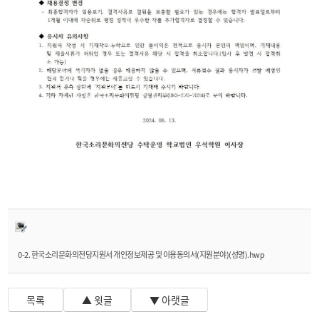
0-2. 한국소리문화의전당지원서 개인정보제공 및 이용동의서(지원분야)(성명).hwp
목록
▲ 윗글
▼ 아랫글