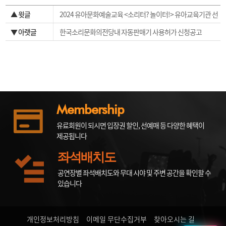
▲ 윗글
2024 유아문화예술교육 <소리터? 놀이터!> 유아교육기관 선
정발표
▼ 아랫글
한국소리문화의전당내 자동판매기 사용허가 신청공고
Membership
유료회원이 되시면 입장권 할인, 선예매 등 다양한 혜택이
제공됩니다
좌석배치도
공연장별 좌석배치도와 무대 시야 및 주변 공간을 확인할 수
있습니다
개인정보처리방침
이메일 무단수집거부
찾아오시는 길