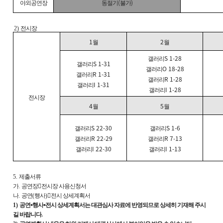
(
)
야외공연장
동절기
불가
2)
전시장
1
2
월
월
S 1-28
갤러리
S 1-31
갤러리
O 18-28
갤러리
R 1-31
갤러리
R 1-28
갤러리
I 1-31
갤러리
I 1-28
갤러리
전시장
4
5
월
월
S 22-30
S 1-6
갤러리
갤러리
R 22-29
R 7-13
갤러리
갤러리
I 22-30
I 1-13
갤러리
갤러리
5.
제출서류
가
.
공연장

전시장 사용신청서
나
.
공연
(
행사
)

전시 상세계획서
1)
공연
⦁
행사
⦁
전시 상세계획서는 대관심사 자료에 반영되므로 상세히 기재해 주시
길 바랍니다
.