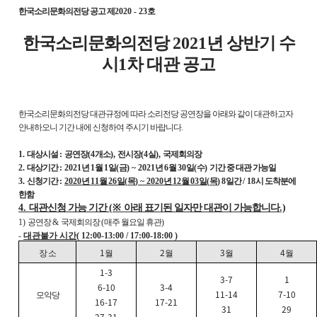
한국소리문화의전당 공고 제
2020 - 23
호
한국소리문화의전당
2021
년 상반기 수
시
1
차 대관 공고
한국소리문화의전당 대관규정에
따라
소리전당 공연장을
아래와 같이 대관하고자
안내하오니 기간 내에 신청하여 주시기 바랍니다
.
1.
대상시설
:
공연장
(4
개소
),
전시장
(4
실
),
국제회의장
2.
대상기간
: 2021
년
1
월
1
일
(
금
) ~ 2021
년
6
월
30
일
(
수
)
기간 중 대관 가능일
3.
신청기간
:
2020
년
11
월
26
일
(
목
) ~ 2020
년
12
월
03
일
(
목
)
8
일간
/ 18
시 도착분에
한함
4.
대관신청 가능 기간
(
※
아래 표기된 일자만 대관이 가능합니다
.)
1)
공연장
&
국제회의장
(
매주 월요일 휴관
)
-
대관불가 시간
( 12:00-13:00 / 17:00-18:00 )
1
2
3
4
장 소
월
월
월
월
1-3
3-7
1
6-10
3-4
11-14
7-10
모악당
16-17
17-21
31
29