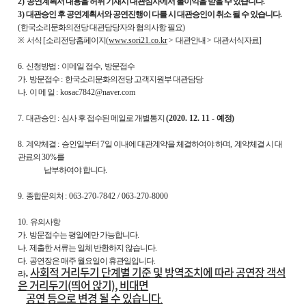
2)
공연계획서 내용을 허위 기재시 대관심사에서 불이익을 받을 수 있습니다
.
3)
대관승인 후 공연계획서와 공연진행이 다를 시 대관승인이 취소 될 수 있습니다
.
(
한국소리문화의전당 대관담당자와 협의사항 필요
)
※
서식
[
소리전당홈페이지
(
www.sori21.co.kr
>
대관안내
>
대관서식자료
]
6.
신청방법
:
이메일 접수
,
방문접수
가
.
방문접수
:
한국소리문화의전당 고객지원부 대관담당
나
.
이 메 일
: kosac7842@naver.com
7.
대관승인
:
심사 후 접수된 메일로 개별통지
(2020. 12. 11 -
예정
)
8.
계약체결
:
승인일부터
7
일 이내에 대관계약을 체결하여야 하며
,
계약체결 시 대
관료의
30%
를
납부하여야 합니다
.
9.
종합문의처
: 063-270-7842 / 063-270-8000
10.
유의사항
가
.
방문접수는 평일에만 가능합니다
.
나
.
제출한 서류는 일체 반환하지 않습니다
.
다
.
공연장은 매주 월요일이 휴관일입니다
.
.
사회적 거리두기 단계별 기준 및 방역조치에 따라 공연장 객석
라
은 거리두기(띄어 앉기), 비대면
공연
등으로 변경 될 수 있습니다
.