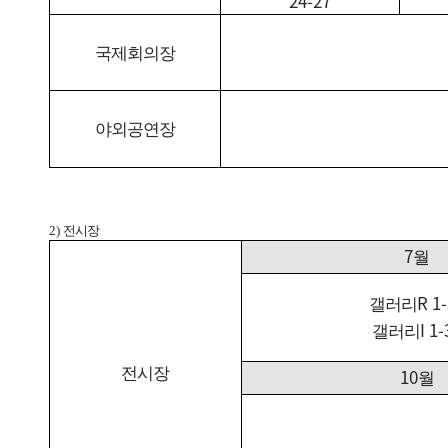
24-27
국제회의장
야외공연장
2)
전시장
7
월
R 1
갤러리
I 1-
갤러리
전시장
10
월