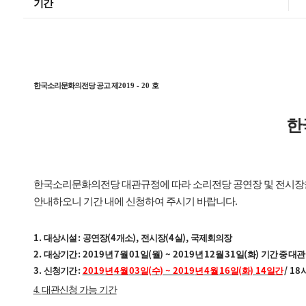
기간
한국소리문화의전당 공고 제
2019 - 20
호
한
한국소리문화의전당 대관규정에 따라 소리전당 공연장 및 전시장
.
안내하오니 기간 내에 신청하여 주시기 바랍니다
1.
:
(4
),
(4
),
대상시설
공연장
개소
전시장
실
국제회의장
2.
: 2019
7
01
(
) ~ 2019
12
31
(
)
대상기간
년
월
일
월
년
월
일
화
기간 중 대관
3.
:
2019
4
03
(
) ~ 2019
4
16
(
) 14
/ 18
신청기간
년
월
일
수
년
월
일
화
일간
4.
대관신청 가능 기간