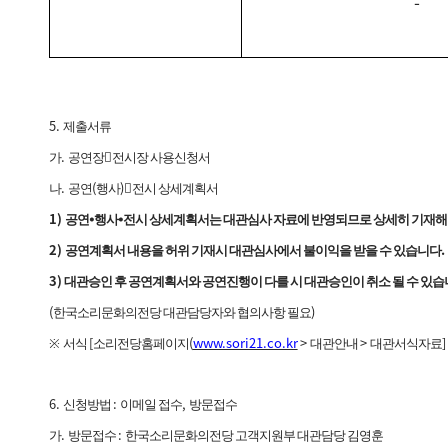
-
5.
제출서류
.
가
공연장

전시장 사용신청서
.
(
)
나
공연
행사

전시 상세계획서
1)
공연
⦁
행사
⦁
전시 상세계획서는 대관심사 자료에 반영되므로 상세히 기재해
2)
.
공연계획서 내용을 허위 기재시 대관심사에서 불이익을 받을 수 있습니다
3)
대관승인 후 공연계획서와 공연진행이 다를 시 대관승인이 취소 될 수 있
(
)
한국소리문화의전당 대관담당자와 협의사항 필요
[
(
www.sori21.co.kr
>
>
]
※
서식
소리전당홈페이지
대관안내
대관서식자료
6.
:
,
신청방법
이메일 접수
방문접수
.
:
가
방문접수
한국소리문화의전당 고객지원부 대관담당 김영훈