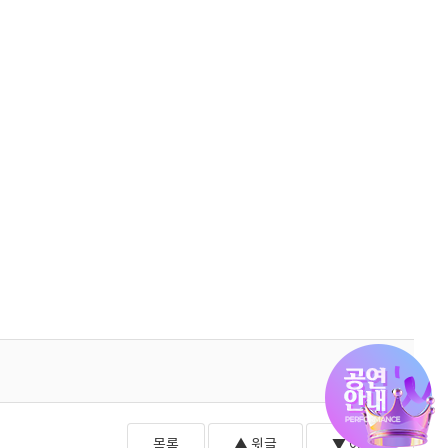
목록
▲ 윗글
▼ 아랫글