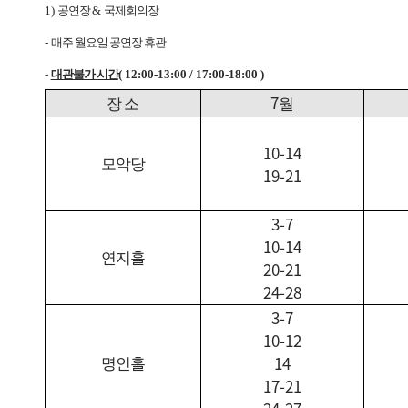
1)
공연장
&
국제회의장
-
매주 월요일 공연장 휴관
-
대관불가 시간
( 12:00-13:00 / 17:00-18:00 )
7
장 소
월
10-14
모악당
19-21
3-7
10-14
연지홀
20-21
24-28
3-7
10-12
14
명인홀
17-21