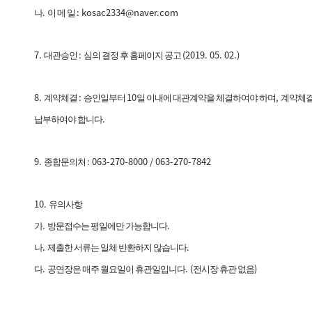
.
: kosac2334@naver.com
나
이 메 일
7.
:
(2019. 05. 02.)
대관승인
심의 결정 후 홈페이지 공고
8.
:
10
,
계약체결
승인일부터
일 이내에 대관계약을 체결하여야 하며
계약체결
.
납부하여야 합니다
9.
: 063-270-8000 / 063-270-7842
종합문의처
10.
유의사항
.
.
가
방문접수는 평일에만 가능합니다
.
.
나
제출한 서류는 일체 반환하지 않습니다
.
. (
)
다
공연장은 매주 월요일이 휴관일입니다
전시장 휴관 없음