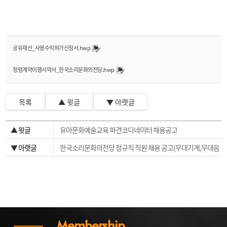
공유재산_사용수익허가신청서.hwp
청렴계약이행서약서_한국소리문화의전당.hwp
목록
▲ 윗글
▼ 아랫글
▲ 윗글
유아문화예술교육 파견코디네이터 채용공고
▼ 아랫글
한국소리문화의전당 정규직 직원 채용 공고(무대기계,무대음
향)
Membership