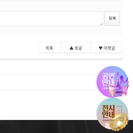
목록
▲ 윗글
▼ 아랫글