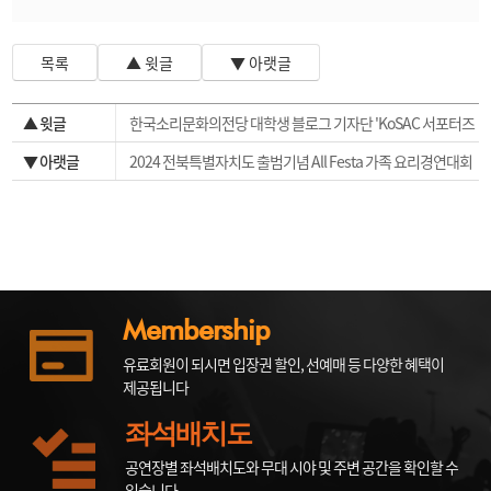
목록
▲ 윗글
▼ 아랫글
▲ 윗글
한국소리문화의전당 대학생 블로그 기자단 'KoSAC 서포터즈
4기' 모집안내
▼ 아랫글
2024 전북특별자치도 출범기념 All Festa 가족 요리경연대회
<우리 집 펀스토랑> 참가안내
Membership
유료회원이 되시면 입장권 할인, 선예매 등 다양한 혜택이
제공됩니다
좌석배치도
공연장별 좌석배치도와 무대 시야 및 주변 공간을 확인할 수
있습니다