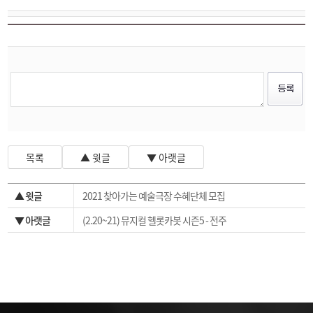
목록
▲ 윗글
▼ 아랫글
▲ 윗글
2021 찾아가는 예술극장 수혜단체 모집
▼ 아랫글
(2.20~21) 뮤지컬 헬롯카봇 시즌5 - 전주