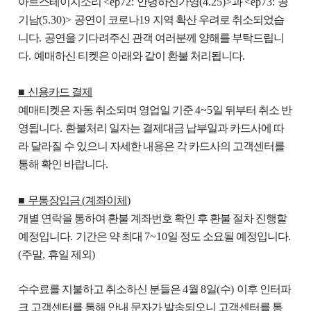
아트스테이지소리
<ep72:
안녕하신가영
(4.25)>
과
<ep73:
공
기남
(5.30)>
공연이 코로나
19
지역 확산 우려로 취소되었습
니다
.
공연을 기다려주신 관객 여러분께 양해를 부탁드립니
다
.
예매하신 티켓은 아래와 같이 환불 처리됩니다
.
■
신용카드 결제
예매티켓은 자동 취소되며 영업일 기준
4~5
일 뒤부터 취소 반
영됩니다
.
환불처리 일자는 결제대금 납부일과 카드사에 따
라 달라질 수 있으니 자세한 내용은 각 카드사의 고객센터를
통해 확인 바랍니다
.
■
무통장입금
(
계좌이체
)
개별 연락을 통하여 환불 계좌번호 확인 후 환불 절차 진행할
예정입니다
.
기간은 약 최대
7~10
일 정도 소요될 예정입니다
.
(
주말
,
휴일 제외
)
수수료를 지불하고 취소하신 분들은
4
월
8
일
(
수
)
이후 인터파
크 고객센터를 통해 안내 문자가 발송되오니 고객센터를 통