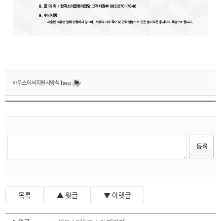
하우스어셔지원서양식.hwp
목록
▲ 윗글
▼ 아랫글