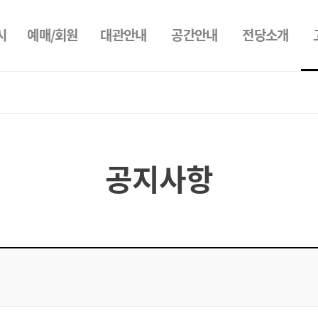
시
예매/회원
대관안내
공간안내
전당소개
공지사항