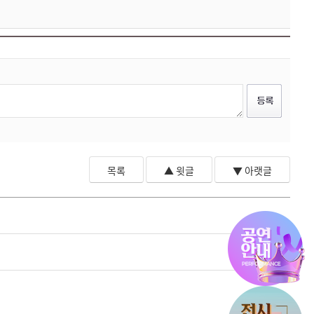
목록
▲ 윗글
▼ 아랫글