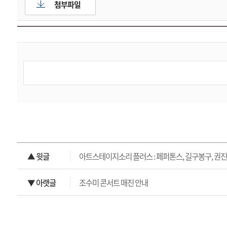
첨부파일
▲ 윗글
아트스테이지소리 플러스 : 페퍼톤스, 길구봉구, 권
▼ 아랫글
조수미 콘서트 매진 안내