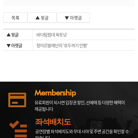
목록
▲ 윗글
▼ 아랫글
▲ 윗글
바다탐험대 옥토넛
▼ 아랫글
청미르발레단의 '호두까기 인형'
Membership
유료회원이 되시면 입장권 할인, 선예매 등 다양한 혜택이
제공됩니다
좌석배치도
공연장별 좌석배치도와 무대 시야 및 주변 공간을 확인할 수
있습니다