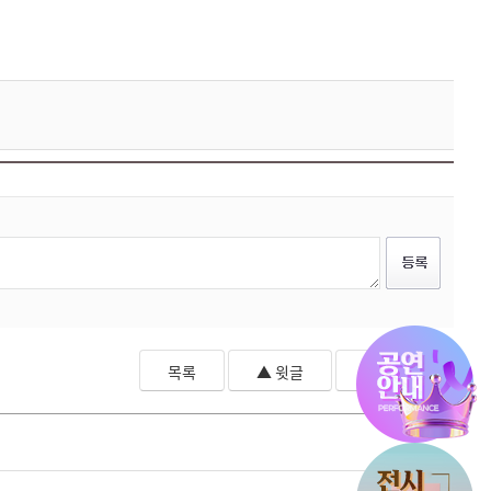
목록
▲ 윗글
▼ 아랫글