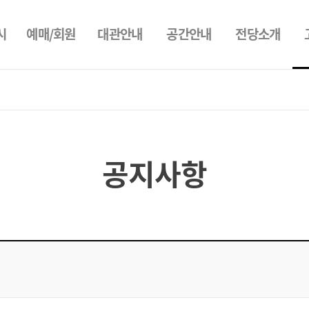
시
예매/회원
대관안내
공간안내
전당소개
공지사항