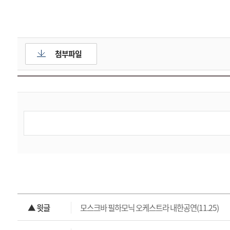
첨부파일
▲ 윗글
모스크바 필하모닉 오케스트라 내한공연(11.25)