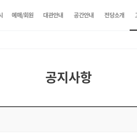
시
예매/회원
대관안내
공간안내
전당소개
공지사항