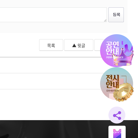
목록
▲ 윗글
▼ 아랫글