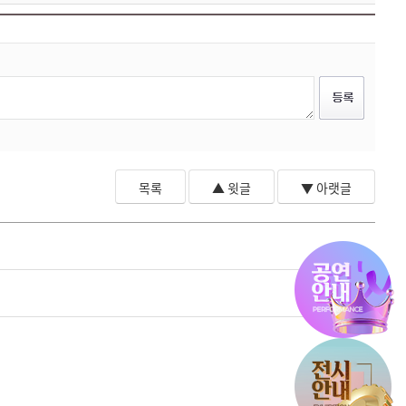
목록
▲ 윗글
▼ 아랫글