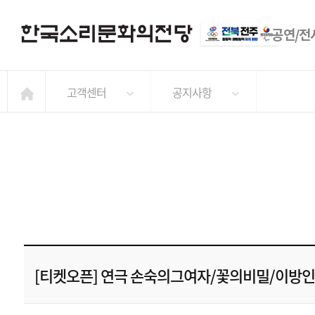
공연/전
고객센터
공지사항
[티켓오픈] 연극 손숙의그여자/꽃의비밀/이방인