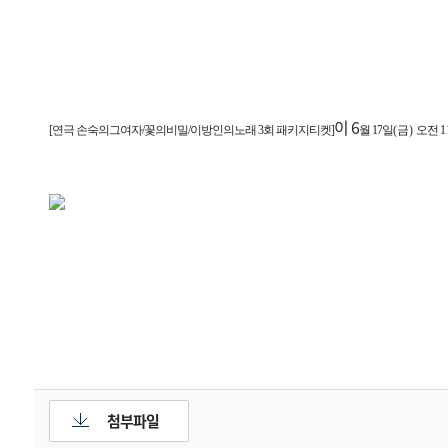
이 6
[연극 손숙의그여자/꽃의비밀/이방인의노래 3회 패키지티켓]
월 17
일
(금
)
오전
1
첨부파일