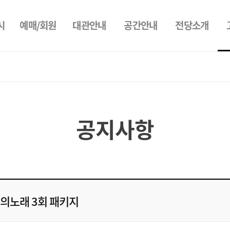
시
예매/회원
대관안내
공간안내
전당소개
공지사항
의노래 3회 패키지