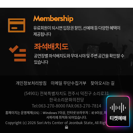
Membership
유료회원이 되시면 입장권 할인, 선예매 등 다양한 혜택이
제공됩니다
좌석배치도
공연장별 좌석배치도와 무대 시야 및 주변 공간을 확인할 수
있습니다
개인정보처리방침
이메일 무단수집거부
찾아오시는 길
(54901) 전북특별자치도 전주시 덕진구 소리로31
한국소리문화의전당
Tel:063-270-8000 FAX:063-270-7814
홈페이지는 운영체제(OS)：Windows 7이상, 인터넷 브라우저：IE 9이상, 파이어 폭스, 크롬,
티켓예매
사파리에 최적화 되어있습니다.
Copyright (c) 2026 Sori Arts Center of Jeonbuk State, All Rights Reserved.