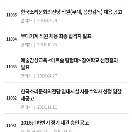
한국소리문화의전당 직원(무대, 음향감독) 채용 공고
11085
관리자 |
2016.04.29
무대기계 직원 채용 최종 합격자 발표
11084
관리자 |
2016.10.25
예술감상교육 <아트숲 탐험대> 참여학교 선정결과
11083
발표
관리자 |
2016.04.27
한국소리문화의전당 임대시설 사용수익자 선정 입찰
11082
재공고
관리자 |
2016.11.11
2016년 하반기 정기 대관 승인 공고
11081
스코인포 관리자 |
2016.04.15