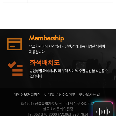
Membership
유료회원이 되시면 입장권 할인, 선예매 등 다양한 혜택이
제공됩니다
좌석배치도
공연장별 좌석배치도와 무대 시야 및 주변 공간을 확인할 수
있습니다
개인정보처리방침
이메일 무단수집거부
찾아오시는 길
(54901) 전북특별자치도 전주시 덕진구 소리로31
한국소리문화의전당
Tel:063-270-8000 FAX:063-270-7814