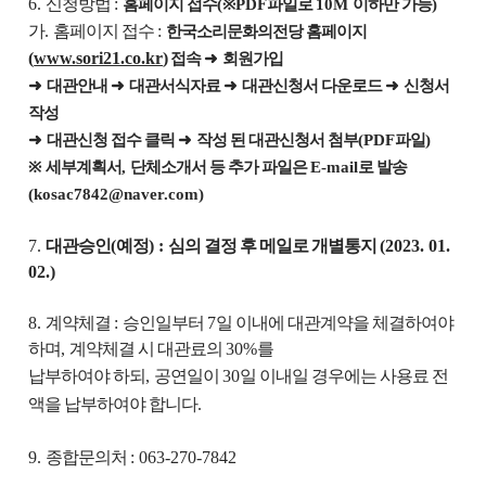
6.
신청방법
:
홈페이지 접수
(
※
PDF
파일로
10M
이하만 가능
)
가
.
홈페이지 접수
:
한국소리문화의전당 홈페이지
(
www.sori21.co.kr
)
접속
➜
회원가입
➜
대관안내
➜
대관서식자료
➜
대관신청서 다운로드
➜
신청서
작성
➜
대관신청 접수 클릭
➜
작성 된 대관신청서 첨부
(PDF
파일
)
※
세부계획서
,
단체소개서 등 추가 파일은
E-mail
로 발송
(kosac7842@naver.com)
7.
대관승인
(
예정
) :
심의 결정 후 메일로 개별통지
(2023. 01.
02.)
8.
계약체결
:
승인일부터
7
일 이내에 대관계약을 체결하여야
하며
,
계약체결 시 대관료의
30%
를
납부하여야 하되
,
공연일이
30
일 이내일 경우에는 사용료 전
액을 납부하여야 합니다
.
9.
종합문의처
: 063-270-7842