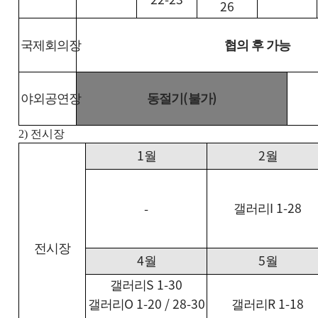
26
국제회의장
협의 후 가능
(
)
야외공연장
동절기
불가
2)
전시장
1
2
월
월
I 1-28
-
갤러리
전시장
4
5
월
월
S 1-30
갤러리
O 1-20 / 28-30
R 1-18
갤러리
갤러리