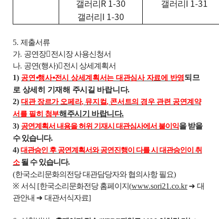
R 1-30
I 1-31
갤러리
갤러리
I 1-30
갤러리
5.
제출서류
가
.
공연장

전시장 사용신청서
나
.
공연
(
행사
)

전시 상세계획서
1)
되므
공연
⦁
행사
⦁
전시 상세계획서는 대관심사 자료에 반영
로 상세히 기재해 주시길 바랍니다
.
2)
대관 장르가 오페라
,
뮤지컬
,
콘서트의 경우 관련 공연계약
해주시기 바랍니다
.
서를 필히 첨부
3)
을 받을
공연계획서 내용을 허위 기재시 대관심사에서 불이익
수 있습니다
.
4)
대관승인 후 공연계획서와 공연진행이 다를 시 대관승인이 취
될 수 있습니다
.
소
(
한국소리문화의전당 대관담당자와 협의사항 필요
)
※
서식
[
한국소리문화전당 홈페이지
(
www.sori21.co.kr
➜
대
관안내
➜
대관서식자료
]