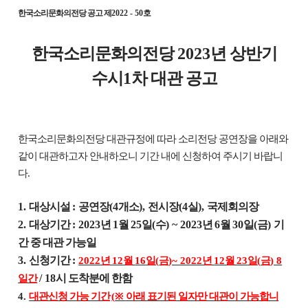
한국소리문화의전당 공고 제
2022 - 50
호
한국소리문화의전당
2023
년 상반기
수시
1
차 대관 공고
한국소리문화의전당 대관규정에 따라 소리전당 공연장을 아래와
같이 대관하고자 안내하오니 기간 내에 신청하여 주시기 바랍니
다
.
1.
대상시설
:
공연장
(4
개소
),
전시장
(4
실
),
국제회의장
2.
대상기간
: 2023
년
1
월
25
일
(
수
) ~ 2023
년
6
월
30
일
(
금
)
기
간 중 대관 가능일
3.
신청기간
:
2022
년
12
월
16
일
(
금
)~ 2022
년
12
월
23
일
(
금
) 8
/ 18
시 도착분에 한함
일간
4.
대관신청 가능 기간
(
※
아래 표기된 일자만 대관이 가능합니