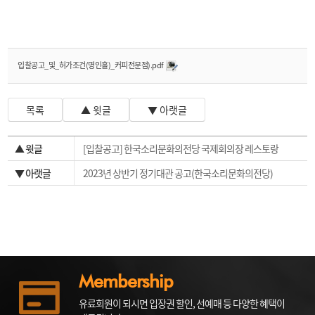
입찰공고_및_허가조건(명인홀)_커피전문점).pdf
목록
▲ 윗글
▼ 아랫글
▲ 윗글
[입찰공고] 한국소리문화의전당 국제회의장 레스토랑
▼ 아랫글
2023년 상반기 정기대관 공고(한국소리문화의전당)
Membership
유료회원이 되시면 입장권 할인, 선예매 등 다양한 혜택이