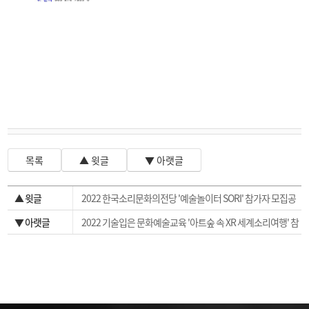
목록
▲ 윗글
▼ 아랫글
▲ 윗글
2022 한국소리문화의전당 '예술놀이터 SORI' 참가자 모집공
고
▼ 아랫글
2022 기술입은 문화예술교육 '아트숲 속 XR 세계소리여행' 참
여자 추가모집