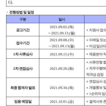
다
.
⬝
전형방법 및 일정
구분
일시
2021.09.02.(
목
)
공고기간
∘
지원서 접
~ 2021.09.13.(
월
)
2021.09.08.(
수
)
∘
이메일 또
접수기간
~ 2021.09.13(
월
)
∘
마감일
(
20
1
차 서류심사
2021.09.15.(
수
)
∘
채용분야 직
∘
서류전형 
∘
직무수행에
2
차 면접심사
2021.09.28.(
화
)
적격성 검정
∘
면접심사 성
∘
개별통보 및
최종 합격자 발표
2021.09.30.(
목
)
∘
1
순위자 임
임용 예정일
2021.10.01.(금
)
∘
결격사유 존