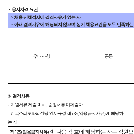
⬝
응시자격 요건
∘
채용 신체검사에 결격사유가 없는 자
∘
아래 결격사유에 해당되지 않으며 상기 채용요건을 모두 만족하는
우대사항
공통
※
결격사유
-
지원서류 제출 미비
,
증빙서류 미제출자
-
한국소리문화의전당 인사규정 제
5
조
(
임용금지사유
)
에 해당하
는 자
①
다음 각 호에 해당하는 자는 직원으
제
5
조
(
임용금지사유
)