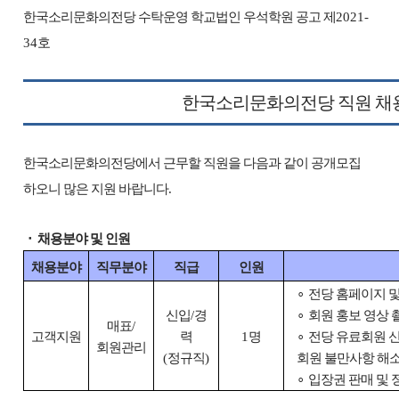
한국소리문화의전당 수탁운영 학교법인 우석학원 공고 제
2021-
34
호
한국소리문화의전당 직원 채
한국소리문화의전당에서 근무할 직원을 다음과 같이 공개모집
하오니 많은 지원 바랍니다
.
⬝
채용분야 및 인원
채용분야
직무분야
직급
인원
∘
전당 홈페이지 
신입
/
경
∘
회원 홍보 영상 
매표
/
고객지원
력
1
명
∘
전당 유료회원 
회원관리
(
정규직
)
회원 불만사항 해소
∘
입장권 판매 및 