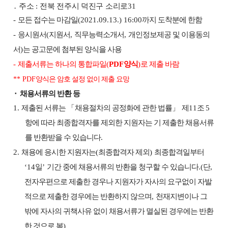
․
주소
:
전북 전주시 덕진구 소리로
31
-
모든 접수는 마감일
(2021.09.13.) 16:00
까지 도착분에 한함
-
응시원서
(
지원서
,
직무능력소개서
,
개인정보제공 및 이용동의
서
)
는 공고문에 첨부된 양식을 사용
-
제출서류는 하나의 통합파일
(
PDF
양식
)
로 제출 바람
** PDF
양식은 암호 설정 없이 제출 요망
⬝
채용서류의 반환 등
1.
제출된 서류는
「
채용절차의 공정화에 관한 법률
」
제
11
조
5
항에 따라 최종합격자를 제외한 지원자는 기 제출한 채용서류
를 반환받을 수 있습니다
.
2.
채용에 응시한 지원자는
(
최종합격자 제외
)
최종합격일부터
‘14
일
’
기간 중에 채용서류의 반환을 청구할 수 있습니다
.(
단
,
전자우편으로 제출한 경우나 지원자가 자사의 요구없이 자발
적으로 제출한 경우에는 반환하지 않으며
,
천재지변이나 그
밖에 자사의 귀책사유 없이 채용서류가 멸실된 경우에는 반환
한 것으로 봄
)