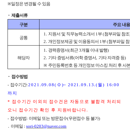
※
일정은 변경될 수 있음
⬝
제출서류
구분
주요 내
1.
지원서 및 직무능력소개서
1
부
(
첨부파일 참조
공통
2.
개인정보제공 및 이용동의서
1
부
(
첨부파일 참
1.
경력증명서
(
최근
3
개월 이내 발행
)
해당자
2.
기타 증빙서류
(
어학 증명서
,
기타 자격증 등
)
※
주민등록번호 등 개인정보 마스킹 처리 후 사본
⬝
접수방법
-
접수기간
:
2021.09.08
(
수
~ 2021.09.13.(
월
) 1
6:00
까지
*
접수기간 이외의 접수건은 자동으로 불합격 처리되
오니 접수기간 확인 후 지원바랍니다
.
-
접수방법
:
이메일 또는 방문접수
(
우편접수 등 불가
)
․
이메일
:
sori-0203@naver.com