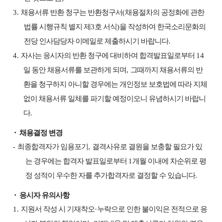
3.
채용서류 반환 청구는 반환청구서
(
채용절차의 공정화에 관한
법률 시행규칙 별지 제
3
호 서식
)
을 작성하여 한국소리문화의
전당 인사담당자 이메일로 제출하시기 바랍니다
.
4.
자사는 응시자의 반환 청구에 대비하여 합격발표일로부터
14
일 동안 채용서류를 보관하게 되며
,
그때까지 채용서류의 반
환을 청구하지 아니할 경우에는 개인정보 보호법에 따라 지체
없이 채용서류 일체를 파기할 예정이오니 유념하시기 바랍니
다
.
⬝
채용결정 변경
-
최종합격자가 임용포기
,
결격사유로 결원을 보충할 필요가 있
는 경우에는 합격자 발표일로부터
1
개월 이내에 차순위로 평
정 성적이 우수한 자를 추가합격자로 결정할 수 있습니다
.
⬝
응시자 유의사항
1.
지원서 작성 시 기재착오
·
누락으로 인한 불이익은 전적으로 응