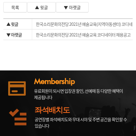
목록
▲ 윗글
▼ 아랫글
▲ 윗글
한국소리문화의전당 2021년 예술교육(지역아동센터) 코디네
이터 채용 재공고
▼ 아랫글
한국소리문화의전당 2021년 예술교육 코디네이터 채용공고
Membership
유료회원이 되시면 입장권 할인, 선예매 등 다양한 혜택이
제공됩니다
좌석배치도
공연장별 좌석배치도와 무대 시야 및 주변 공간을 확인할 수
있습니다