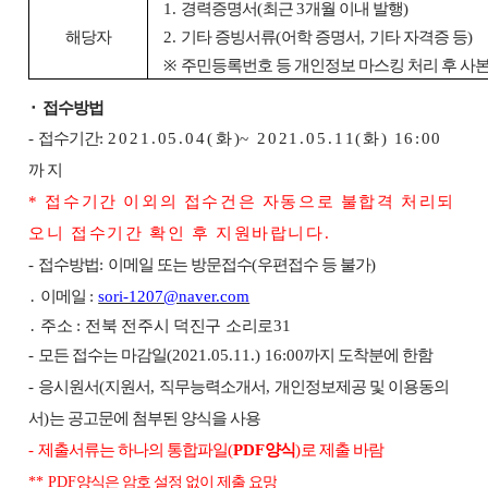
1.
경력증명서
(
최근
3
개월 이내 발행
)
해당자
2.
기타 증빙서류
(
어학 증명서
,
기타 자격증 등
)
※
주민등록번호 등 개인정보 마스킹 처리 후 사본
⬝
접수방법
-
접수기간
:
2021.05.04
(
화
~ 2021.05.11(
화
)
16:00
까지
*
접수기간 이외의 접수건은 자동으로 불합격 처리되
오니 접수기간 확인 후 지원바랍니다
.
-
접수방법
:
이메일 또는 방문접수
(
우편접수 등 불가
)
․
이메일
:
sori-1207@naver.com
․
주소
:
전북 전주시 덕진구 소리로
31
-
모든 접수는 마감일
(2021.05.11.) 16:00
까지 도착분에 한함
-
응시원서
(
지원서
,
직무능력소개서
,
개인정보제공 및 이용동의
서
)
는 공고문에 첨부된 양식을 사용
-
제출서류는 하나의 통합파일
(
PDF
양식
)
로 제출 바람
** PDF
양식은 암호 설정 없이 제출 요망