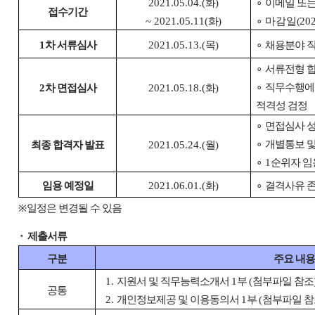
2021.05.04.(
화
)
∘
이메일 또
접수기간
~ 2021.05.11(
화
)
∘
마감일
(
20
1
차 서류심사
2021.05.13.(
목
)
∘
채용분야 직
∘
서류전형 
∘
직무수행에
2
차 면접심사
2021.05.18.(
화
)
적격성 검정
∘
면접심사 성
∘
개별통보 및
최종 합격자 발표
2021.05.24.(
월
)
∘
1
순위자 임
임용 예정일
2021.06.01.(
화
)
∘
결격사유 존
※
일정은 변경될 수 있음
⬝
제출서류
구분
주요 내
1.
지원서 및 직무능력소개서
1
부
(
첨부파일 참조
공통
2.
개인정보제공 및 이용동의서
1
부
(
첨부파일 참