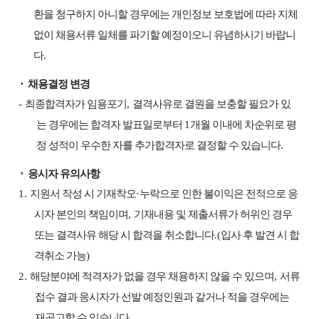
환을 청구하지 아니할 경우에는 개인정보 보호법에 따라 지체
없이 채용서류 일체를 파기할 예정이오니 유념하시기 바랍니
다
.
⬝
채용결정 변경
-
최종합격자가 임용포기
,
결격사유로 결원을 보충할 필요가 있
는 경우에는 합격자 발표일로부터
1
개월 이내에 차순위로 평
정 성적이 우수한 자를 추가합격자로 결정할 수 있습니다
.
⬝
응시자 유의사항
1.
지원서 작성 시 기재착오
·
누락으로 인한 불이익은 전적으로 응
시자 본인의 책임이며
,
기재내용 및 제출서류가 허위인 경우
또는 결격사유 해당 시 합격을 취소합니다
.(
입사 후 발견 시 합
격취소 가능
)
2.
해당분야에 적격자가 없을 경우 채용하지 않을 수 있으며
,
서류
접수 결과 응시자가 선발 예정인원과 같거나 적을 경우에는
재공고할 수 있습니다
.