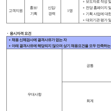
∘
보도자료 작성 및
홍보
/
신입
/
∘
전당 홈페이지 
고객지원
1
명
기획
경력
∘
기획 사업에 대
∘
대외기관 평가 및
⬝
응시자격 요건
∘
채용 신체검사에 결격사유가 없는 자
∘
아래 결격사유에 해당되지 않으며 상기 채용요건을 모두 만족하는
공통
우대사항
회계