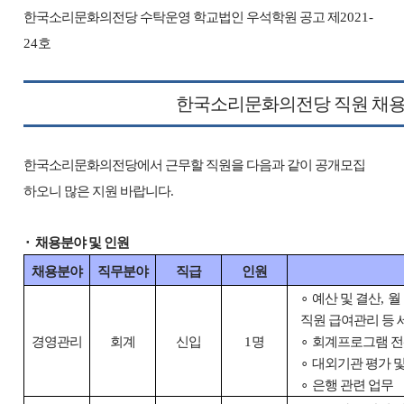
한국소리문화의전당 수탁운영 학교법인 우석학원 공고 제
2021-
24
호
한국소리문화의전당 직원 채용
한국소리문화의전당에서 근무할 직원을 다음과 같이 공개모집
하오니 많은 지원 바랍니다
.
⬝
채용분야 및 인원
채용분야
직무분야
직급
인원
∘
예산 및 결산
,
월
직원 급여관리 등 
경영관리
회계
신입
1
명
∘
회계프로그램 전
∘
대외기관 평가 및
∘
은행 관련 업무