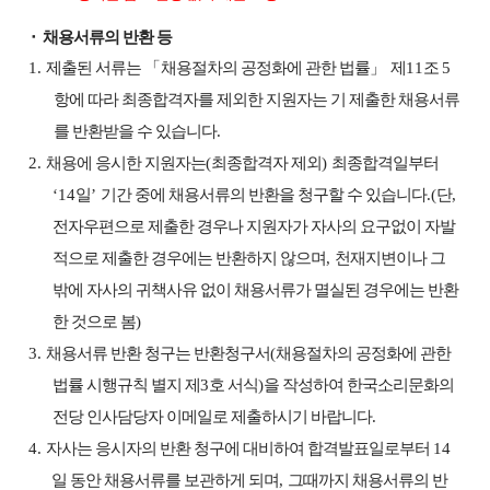
⬝
채용서류의 반환 등
1.
제출된 서류는
「
채용절차의 공정화에 관한 법률
」
제
11
조
5
항에 따라 최종합격자를 제외한 지원자는 기 제출한 채용서류
를 반환받을 수 있습니다
.
2.
채용에 응시한 지원자는
(
최종합격자 제외
)
최종합격일부터
‘14
일
’
기간 중에 채용서류의 반환을 청구할 수 있습니다
.(
단
,
전자우편으로 제출한 경우나 지원자가 자사의 요구없이 자발
적으로 제출한 경우에는 반환하지 않으며
,
천재지변이나 그
밖에 자사의 귀책사유 없이 채용서류가 멸실된 경우에는 반환
한 것으로 봄
)
3.
채용서류 반환 청구는 반환청구서
(
채용절차의 공정화에 관한
법률 시행규칙 별지 제
3
호 서식
)
을 작성하여 한국소리문화의
전당 인사담당자 이메일로 제출하시기 바랍니다
.
4.
자사는 응시자의 반환 청구에 대비하여 합격발표일로부터
14
일 동안 채용서류를 보관하게 되며
,
그때까지 채용서류의 반