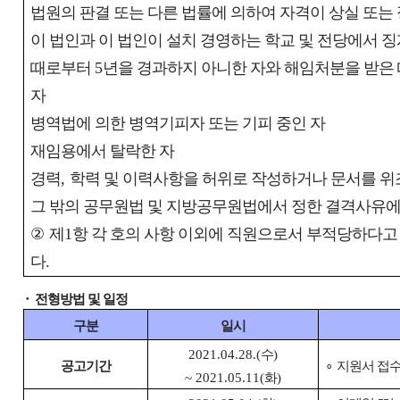
법원의 판결 또는 다른 법률에 의하여 자격이 상실 또는
이 법인과 이 법인이 설치 경영하는 학교 및 전당에서 
때로부터
5
년을 경과하지 아니한 자와 해임처분을 받은
자
병역법에 의한 병역기피자 또는 기피 중인 자
재임용에서 탈락한 자
경력
,
학력 및 이력사항을 허위로 작성하거나 문서를 위
그 밖의 공무원법 및 지방공무원법에서 정한 결격사유에
②
제
1
항 각 호의 사항 이외에 직원으로서 부적당하다고
다
.
⬝
전형방법 및 일정
구분
일시
2021.04.28.(
수
)
공고기간
∘
지원서 접
~ 2021.05.11(
화
)