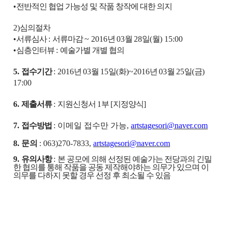
•
전반적인 협업 가능성 및 작품 창작에 대한 의지
2)
심의절차
•
서류심사
:
서류마감
~ 2016
년
03
월
28
일
(
월
) 15:00
•
심층인터뷰
:
예술가별 개별 협의
5.
접수기간
: 2016
년
03
월
15
일
(
화
)~2016
년
03
월
25
일
(
금
)
17:00
6.
제출서류
:
지원신청서
1
부
[
지정양식
]
7.
접수방법
: 이메일 접수만 가능,
artstagesori@naver.com
8. 문의
:
063)270-7833,
artstagesori@naver.com
9.
유의사항
:
본 공모에 의해 선정된 예술가는 전당과의 긴밀
한 협의를 통해 작품을 공동 제작해야하는 의무가 있으며 이
의무를 다하지 못할 경우 선정 후 최소될 수 있음