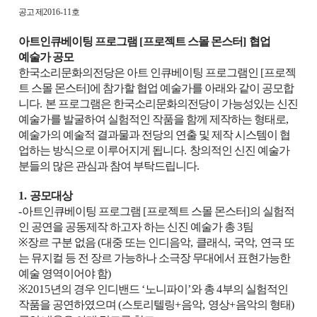
공고 제
2016-11
호
아트인큐베이팅 프로그램
[
프로젝트 스몰 몬스터
]
협업
예술가 공모
한국소리문화의전당은 아트 인큐베이팅 프로그램인
[
프로젝
트 스몰 몬스터
]
에 참가할 협업 예술가를 아래와 같이 공모합
니다
.
본 프로그램은 한국소리문화의전당이 가능성있는 신진
예술가를 발굴하여 실험적인 작품을 함께 제작하는 형태로
,
예술가의 예술적 결과물과 전당의 연출 및 제작 시스템이 협
업하는 방식으로 이루어지게 됩니다
.
창의적인 신진 예술가
분들의 많은 관심과 참여 부탁드립니다
.
1.
공모대상
-
아트인큐베이팅 프로그램
[
프로젝트 스몰 몬스터
]
의 실험적
인 공연을 공동제작 하고자 하는 신진 예술가 총
3
팀
※
장르 구분 없음
(
대중 또는 인디음악
,
클래식
,
국악
,
연극 또
는 뮤지컬 등 전 장르 가능하나 소극장 무대에서 표현가능한
예술 영역이어야 함
)
※
2015
년의 경우 인디밴드
‘
노니파이
’
와 총
4
부의 실험적인
작품을 공연하였으며
(
스토리텔링
+
음악
,
영상
+
음악의 형태
)