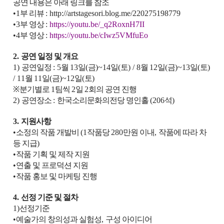
공연 내용은 아래 링크를 참조
•
1
부 리뷰
:
http://artstagesori.blog.me/220275198779
•
3
부 영상
:
https://youtu.be/_q2RoxnH7II
•
4
부 영상
:
https://youtu.be/cIwz5VMfuEo
2.
공연 일정 및 개요
1)
공연일정
: 5
월
13
일
(
금
)~14
일
(
토
) / 8
월
12
일
(
금
)~13
일
(
토
)
/ 11
월
11
일
(
금
)~12
일
(
토
)
※
분기별로
1
팀씩
2
일
2
회의 공연 진행
2)
공연장소
:
한국소리문화의전당 명인홀
(206
석
)
3.
지원사항
•
소정의 작품 개발비
(1
작품당
280
만원 이내
,
작품에 따라 차
등 지급
)
•
작품 기획 및 제작 지원
•
연출 및 프로덕션 지원
•
작품 홍보 및 마케팅 진행
4.
선정 기준 및 절차
1)
선정기준
•
예술가의 창의성과 실험성
,
구성 아이디어