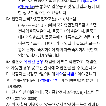
자는 국가종합전자조달
시스템
(G2B)
(
http://www.
을 통하여 입찰공고 및 입찰결과 등에 대
g2b.go.kr
)
한 정보를 입수할 수 있습니다
.
다
입찰자는 국가종합전자조달
시스템
.
(G2B)
에서 국가종합전자조달 시스템
(
http://www.g2b.go.kr
)
전자입찰특별유의서
물품구매입찰유의서
물품구
,
,
매계약일반조건
물품구매계약특수조건
청렴계약
,
,
이행특수조건
시방서
기타 입찰에 필요한
모든 사
,
,
항에 관하여 숙지하여야 하며 이를 숙지하지 못한 책
임은 입찰자 에게 있습니다
.
라
입찰이
유찰된 경우
재입찰 여부
를
확인
하고
재입찰
.
,
이 가능한 경우 공고된 일시에 재입찰을 할 수 있습니다
.
마
낙찰자는 낙찰후
일 이내에
계약
을
체결
하여야 합니다
.
7
.
☞
낙찰자는 계약체결시에
별지
각서
를 제출하여야 함
행정안전부예
<
1>
.(
규 제
호
256
)
바
전자입찰 이용안내
국가종합전자조달
시스템 콜
.
:
(G2B)
센타
☎
(
1588-0800)
사
위 사항을 이행하지 않음으로서 발생하는 불이익에 대
.