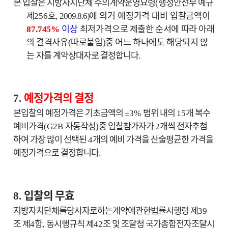
본 입찰은 지방자치단체 수의계약운영요령
행정안전부 예규
(
제
호
에 의거 예정가격 대비 입찰금액이
256
,
2009.8.6)
이상
최저가격으로
제출한 순서에 따라 아래
87.745%
의 결격사유
따로붙임
중 어느 하나에도 해당되지 않
(
)
는
자를 계약상대자로 결정합니다
.
예정가격의 결정
7.
본입찰의 예정가격은 기초금액의
범위 내의
개 복수
±3%
15
예비가격
자동작성
중 입찰참가자가
개씩 전자추첨
(G2B
)
2
하여 가장 많이 선택된
개의 예비 가격을 산술평균한 가격을
4
예정가격으로 결정합니다
.
입찰의 무효
8.
지방자치단체를당사자로하는계약에관한법률시행령 제
39
조 제
항
동시행규칙 제
조 및 조달청 국가종합전자조달시
4
,
42