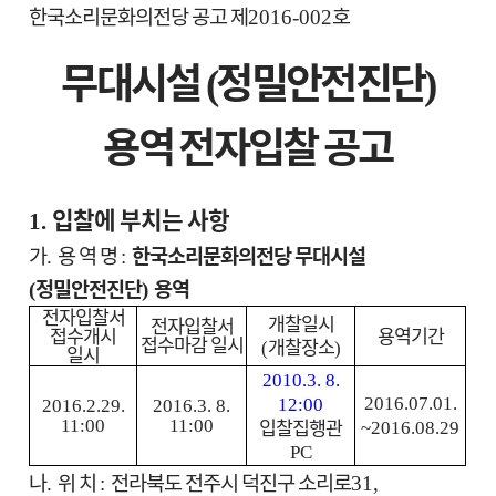
한국소리문화의전당 공고 제
호
2016-002
무대시설
정밀안전진단
(
)
용역 전자입찰 공고
입찰에 부치는 사항
1.
가
용 역 명
한국소리문화의전당 무대시설
.
:
정밀안전진단
용역
(
)
전자입찰서
개찰일시
전자입찰서
접수개시
용역기간
접수마감 일시
개찰장소
(
)
일시
2010.3. 8.
2016.07.01.
12:00
2016.2.29.
2016.3. 8.
입찰집행관
11:00
11:00
~2016.08.29
PC
나
위 치
전라북도 전주시 덕진구 소리로
.
:
31,