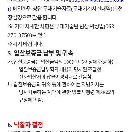
메인화면
상단 무대기술자료
무대기계시설내역
를 현
r
)
(
)
장설명으로 갈음 합니다
.
※
기타 자세한 사항은 무대기술팀 팀장 박성일
(063-
로 연락
270-8750)
주시기 바랍니다
.
입찰보증금 납부 및 귀속
5.
가
입찰보증금은 입찰금액의
분의
이상에 해당하는
.
100
5
입찰보증금납부확약 내용이 명시된 조달청
전자입찰서의 납부이행각서로 갈음함
.
나
입찰보증금의 귀속 등에 관하여는 지방자치를
.
당사자로하는 계약에 관한 법률시행령
제
조
의
38
규정에 의함
.
낙찰자 결정
6.