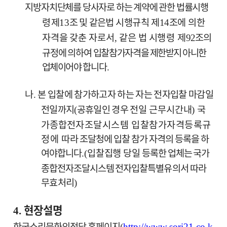
지방자치단체를 당사자로 하는 계약에 관한 법률시행
령 제
조
및
같은법
시행규칙 제
조에
의한
13
14
자격을 갖춘 자로서
같은 법 시
행령
제
조의
,
92
규
정에 의하여 입찰참
가자격을 제한받지 아니한
업체이어야
합니다
.
나
본 입찰에 참가하고자 하는 자는 전자입찰 마감일
.
전일까지
공휴일인 경우
전일 근무시간내
국
(
)
가종합
전자조달시스템 입찰참가자격등록규
정에 따
라 조달청에 입찰 참가 자격의 등록을 하
여야합니다
입찰집행 당일
등록한 업체는 국가
.(
종합전자조달시스템 전자입찰특
별유의서 따라
무효처리
)
현장설명
4.
한국소리문화의전당 홈페이지
(
http://
www.sori21.co.k