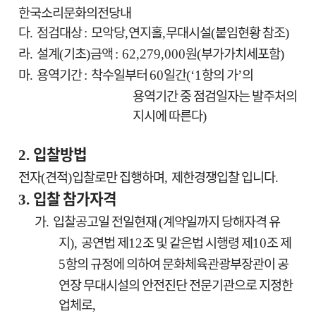
한국소리문화의전당내
다
점검대상
모악당
연지홀
무대시설
붙임현황 참조
.
:
,
,
(
)
라
설계
기초
금액
원
부가가치세포함
.
(
)
: 62,279,000
(
)
마
용역기간
착수일부터
일간
항의 가
의
.
:
60
(‘1
’
용역기간 중 점검일자는 발주처의
지시에 따른다
)
입찰방법
2.
전자
견적
입찰로만 집행하며
제한경쟁입찰 입니다
(
)
,
.
입찰 참가자격
3.
가
입찰공고일 전일현재
계약일까지 당해자격 유
.
(
지
공연법 제
조 및 같은법 시행령 제
조 제
),
12
10
항의 규정에 의하여 문화체육관광부장관이 공
5
연장 무대시설의 안전진단 전문기관으로 지정한
업체로
,