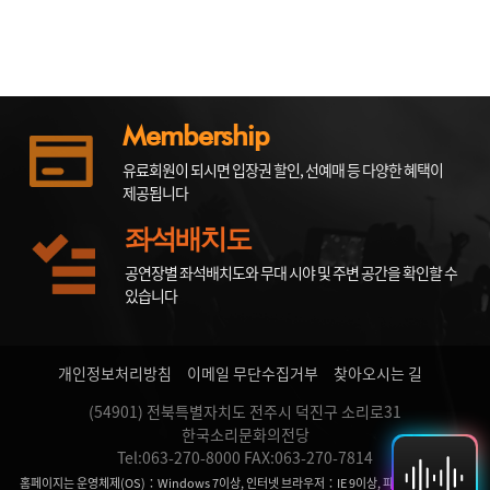
Membership
유료회원이 되시면 입장권 할인, 선예매 등 다양한 혜택이
제공됩니다
좌석배치도
공연장별 좌석배치도와 무대 시야 및 주변 공간을 확인할 수
있습니다
개인정보처리방침
이메일 무단수집거부
찾아오시는 길
(54901) 전북특별자치도 전주시 덕진구 소리로31
한국소리문화의전당
Tel:063-270-8000 FAX:063-270-7814
홈페이지는 운영체제(OS)：Windows 7이상, 인터넷 브라우저：IE 9이상, 파이어 폭스, 크롬,